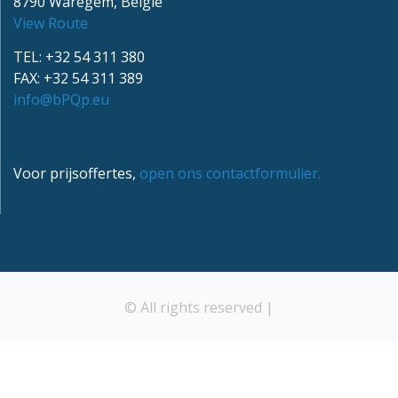
8790 Waregem, België
View Route
TEL: +32 54 311 380
FAX: +32 54 311 389
info@bPQp.eu
Voor prijsoffertes,
open ons contactformulier.
© All rights reserved |