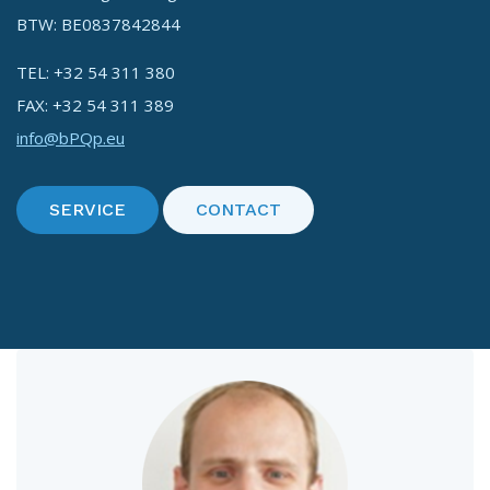
BTW: BE0837842844
TEL: +32 54 311 380
FAX: +32 54 311 389
info@bPQp.eu
SERVICE
CONTACT