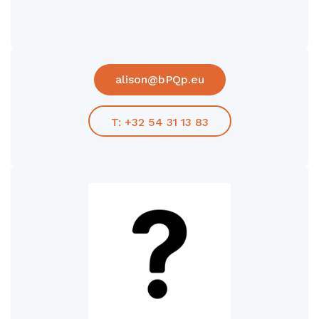
alison@bPQp.eu
T: +32 54 31 13 83